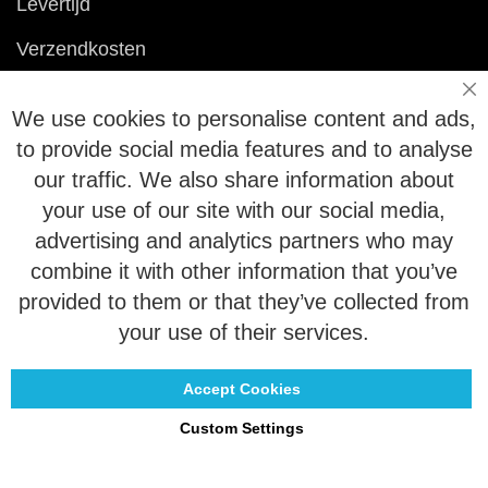
Levertijd
Verzendkosten
Ruilen & retourneren
Sl
We use cookies to personalise content and ads,
Vragen
to provide social media features and to analyse
our traffic. We also share information about
Veelgestelde vragen
your use of our site with our social media,
advertising and analytics partners who may
Maattabel
combine it with other information that you’ve
Maatwerk
provided to them or that they’ve collected from
Contact
your use of their services.
Accept Cookies
Custom Settings
Copyright © 2021 - 2026 UniGear. All rights reserved.