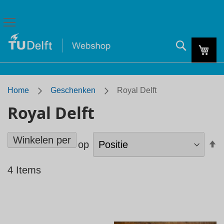
Zoeken
Mijn
Home
Geschenken
Royal Delft
Royal Delft
Winkelen per
A
Sorteer op
s
4
Items