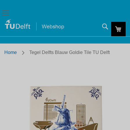
Zoeken
Mijn
Home
Tegel Delfts Blauw Goldie Tile TU Delft
Skip
to
the
end
of
the
images
gallery