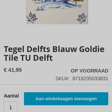
Tegel Delfts Blauw Goldie
Skip
to
Tile TU Delft
the
beginning
€ 41,95
OP VOORRAAD
of
SKU
8718235033831
the
images
Aantal
gallery
Aan winkelwagen toevoegen