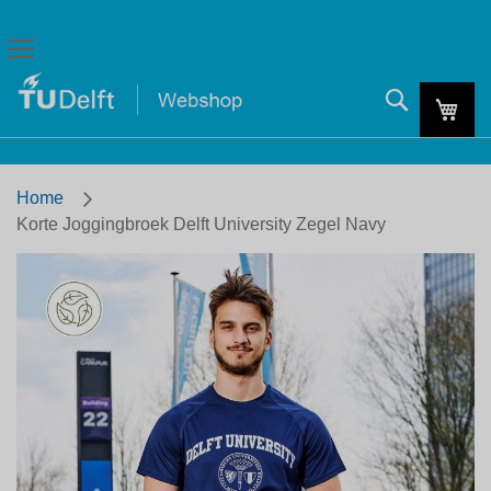
Zoeken
Mijn
Home
Korte Joggingbroek Delft University Zegel Navy
Skip
to
the
end
of
the
images
gallery