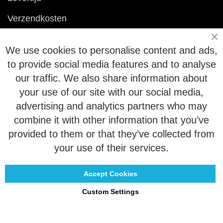
Verzendkosten
Ruilen & retourneren
Sl
We use cookies to personalise content and ads,
Vragen
to provide social media features and to analyse
our traffic. We also share information about
Veelgestelde vragen
your use of our site with our social media,
advertising and analytics partners who may
Maattabel
combine it with other information that you’ve
Maatwerk
provided to them or that they’ve collected from
Contact
your use of their services.
Accept Cookies
Custom Settings
Copyright © 2021 - 2026 UniGear. All rights reserved.