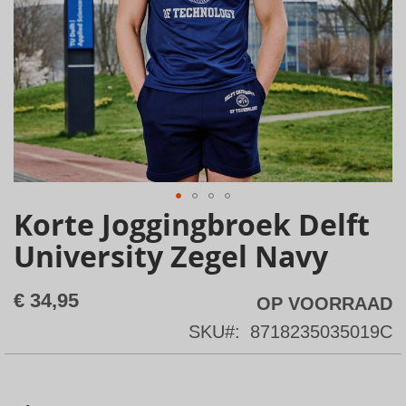
Korte Joggingbroek Delft
Skip
to
University Zegel Navy
the
beginning
€ 34,95
OP VOORRAAD
of
SKU
8718235035019C
the
images
gallery