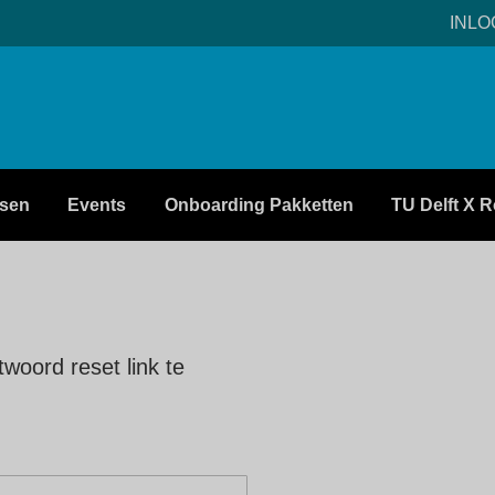
INL
sen
Events
Onboarding Pakketten
TU Delft X R
woord reset link te